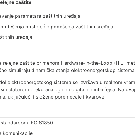
elejne zaštite
avanje parametara zaštitnih uređaja
i podešenja postojećih podešenja zaštitnih uređaja
štitnih uređaja
ema relejne zaštite primenom Hardware-in-the-Loop (HIL) me
tično simuliraju dinamička stanja elektroenergetskog sistema
del elektroenergetskog sistema se izvršava u realnom vrem
a simulatorom preko analognih i digitalnih interfejsa. Na ov
ma, uključujući i složene poremećaje i kvarove.
sa standardom IEC 61850
s komunikacije