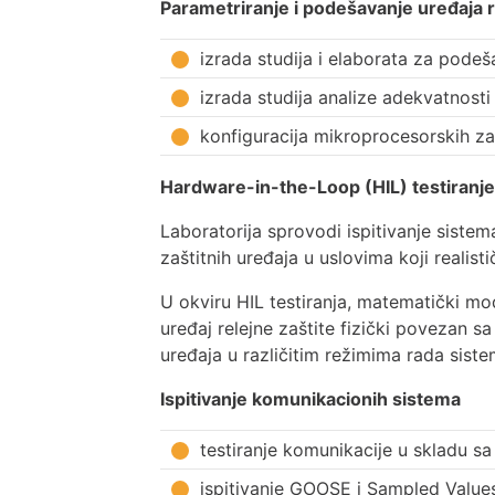
Parametri
ranje i podešavanje uređaja r
izrada studija i elaborata za podeš
izrada studija analize adekvatnost
konfiguracija mikroprocesorskih za
Hardware-in-the-Loop (HIL) testiranje
Laboratorija sprovodi ispitivanje sist
zaštitnih uređaja u uslovima koji realis
U okviru HIL testiranja, matematički mo
uređaj relejne zaštite fizički povezan s
uređaja u različitim režimima rada siste
Ispitivanje komunikacionih sistema
testiranje komunikacije u skladu 
ispitivanje GOOSE i Sampled Value