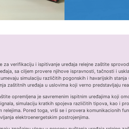
 za verifikaciju i ispitivanje uređaja relejne zaštite sprovod
uređaja, sa ciljem provere njihove ispravnosti, tačnosti i us
umevaju simulaciju različitih pogonskih i havarijskih stanj
 zaštitnih uređaja u uslovima koji verno predstavljaju real
 zaštite opremljena je savremenim ispitnim uređajima koji o
gnala, simulaciju kratkih spojeva različitih tipova, kao i pr
 relejima. Pored toga, vrši se i provera komunikacionih funk
avljanja elektroenergetskim postrojenjima.
a imaju značajnu ulogu u procesu puštanja uređaja relejne za