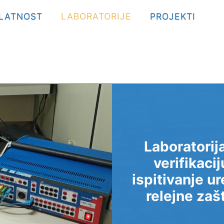
LATNOST
LABORATORIJE
PROJEKTI
Laboratorij
verifikacij
ispitivanje u
relejne zaš