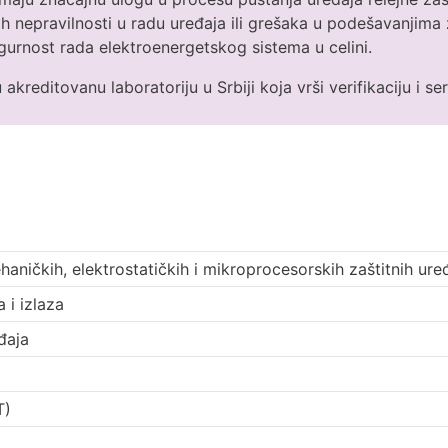
 nepravilnosti u radu uređaja ili grešaka u podešavanjima za
urnost rada elektroenergetskog sistema u celini.
akreditovanu laboratoriju u Srbiji koja vrši verifikaciju i ser
aničkih, elektrostatičkih i mikroprocesorskih zaštitnih ure
a i izlaza
eđaja
T)