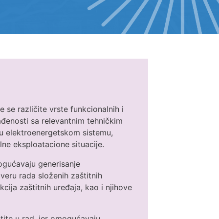
e se različite vrste funkcionalnih i
klađenosti sa relevantnim tehničkim
a u elektroenergetskom sistemu,
ne eksploatacione situacije.
mogućavaju generisanje
overu rada složenih zaštitnih
cija zaštitnih uređaja, kao i njihove
štite u rad, jer omogućavaju