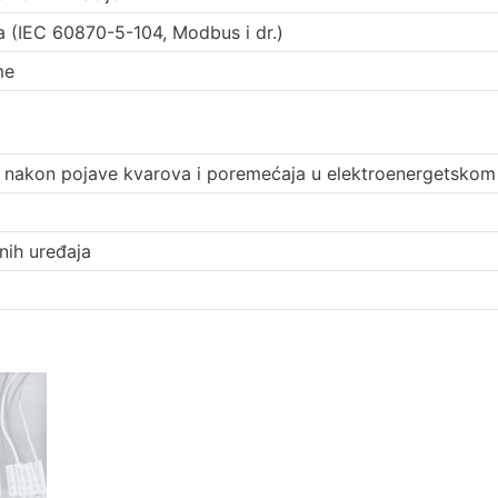
a (IEC 60870-5-104, Modbus i dr.)
me
te nakon pojave kvarova i poremećaja u elektroenergetskom
tnih uređaja