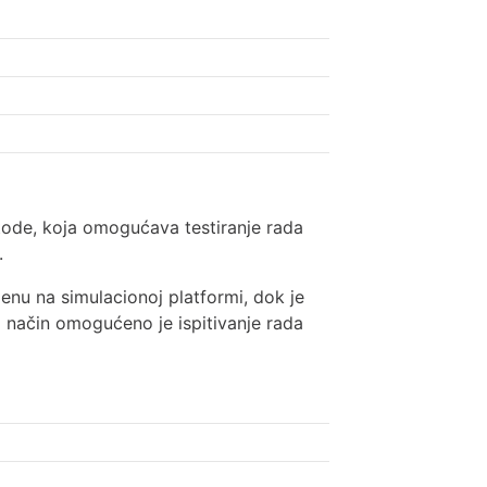
tode, koja omogućava testiranje rada
.
enu na simulacionoj platformi, dok je
aj način omogućeno je ispitivanje rada