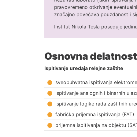
pravovremeno otkrivanje eventualnih
značajno povećava pouzdanost i sig
Institut Nikola Tesla poseduje jedinu 
Osnovna delatnost
Ispitivanje uređaja relejne zaštite
sveobuhvatna ispitivanja elektromeh
ispitivanje analognih i binarnih ulaz
ispitivanje logike rada zaštitnih ur
fabrička prijemna ispitivanja (FAT)
prijemna ispitivanja na objektu (SA