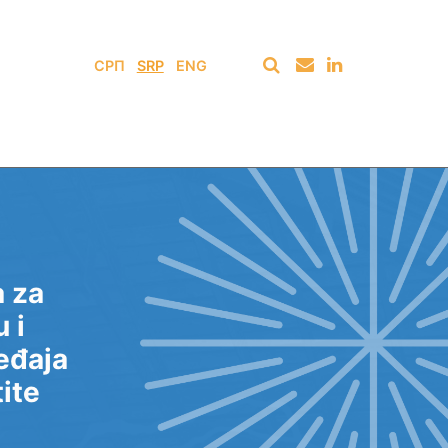
СРП
SRP
ENG
a za
u i
ređaja
tite