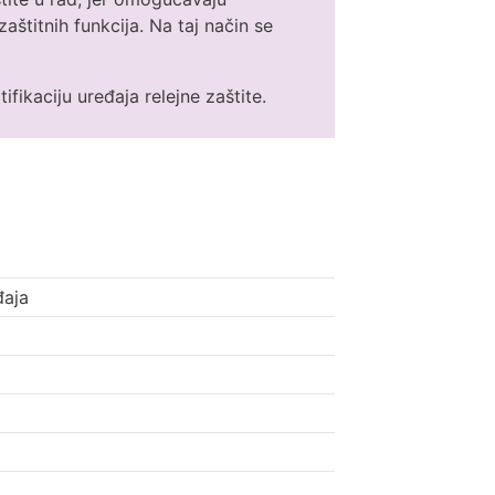
štitnih funkcija. Na taj način se
tifikaciju uređaja relejne zaštite.
đaja