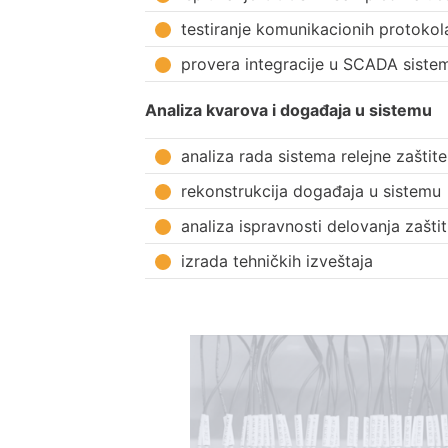
testiranje komunikacionih protokol
provera integracije u SCADA siste
Analiza kvarova i događaja u sistemu
analiza rada sistema relejne zašti
rekonstrukcija događaja u sistemu
analiza ispravnosti delovanja zašti
izrada tehničkih izveštaja