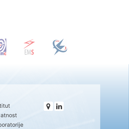
titut
latnost
oratorije