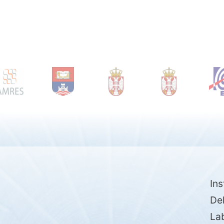
Ins
De
Lab