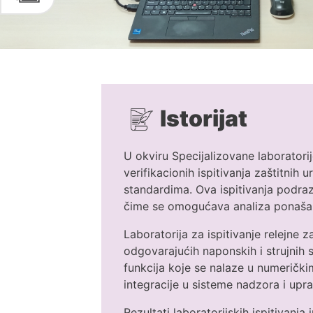
Istorijat
U okviru Specijalizovane laboratorije
verifikacionih ispitivanja zaštitnih 
standardima. Ova ispitivanja podraz
čime se omogućava analiza ponašanja
Laboratorija za ispitivanje relejne
odgovarajućih naponskih i strujnih si
funkcija koje se nalaze u numeričkim
integracije u sisteme nadzora i upr
Rezultati laboratorijskih ispitivanj